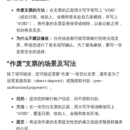
作废支票的方法：
在支票的正面用大写字母写上 “VOID”
（或在日期、收款人、金额和签名处划几条横线，并写上
“VOID”）。将作废的支票妥善保管或销毁，以备记账之用，
切勿将其丢弃。
为什么不建议修改：
任何涂改都可能导致银行拒绝兑现支
票，即使您进行了签名缩写确认。为了避免麻烦，重写一张
是更安全的选择。
“作废”支票的场景及写法
除了填写错误，您可能还需要“作废”一张空白支票，通常是为了
设置直接存款（direct deposit）或预授权付款（pre-
authorized payment）。
目的：
提供您的银行账户信息，但不授权付款。
方法：
在一张空白支票的正面，用大写字母清晰地写上
“VOID”，覆盖日期、收款人、金额和签名区域。
提交：
将这张作废的支票提交给您的雇主或提供预授权服务
的公司。