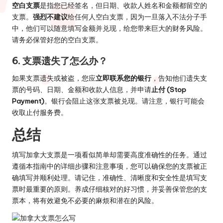
空白支票
是指您已经签名，但日期、收款人姓名和金额都留空的
支票。
强烈不建议
给任何人空白支票，因为一旦落入不法分子手
中，他们可以随意填写金额并兑现，给您带来巨大的财务风险。
请务必保管好您的空白支票。
6. 支票遗失了怎么办？
如果支票遗失或被盗，您应
立即联系您的银行
，告知他们遗失支
票的号码、日期、金额和收款人信息，并申请
止付 (Stop
Payment)
。银行会阻止这张支票被兑现。请注意，银行可能会
收取止付服务费。
总结
填写加拿大支票是一项看似简单却需要高度准确性的任务。通过
遵循本指南中的详细步骤和注意事项，您可以确保您的支票被正
确填写并顺利处理。请记住，准确性、清晰度和安全性是填写支
票时最重要的原则。养成仔细核对的好习惯，并妥善保管您的支
票本，将有效避免不必要的麻烦和潜在的风险。