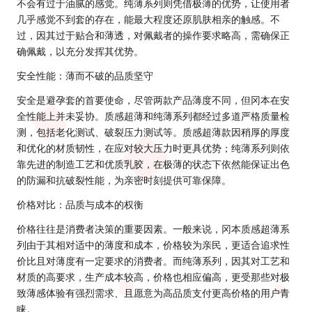
不会有过于油腻的感觉。纯薄系列则凭借极薄的优势，让使用者
几乎感觉不到套的存在，能最大程度还原肌肤相亲的触感。不
过，因其过于贴合和薄透，对佩戴者的操作要求略高，需确保正
确佩戴，以充分发挥其优势。
安全性能：薄而不破的品质坚守
安全是避孕套的首要使命，尽管两款产品薄度不同，但冈本在安
全性能上并未妥协。质感超薄和纯薄系列都经过多道严格质量检
测，包括老化测试、破裂压力测试等。质感超薄款因稍厚的厚度
和优化的材质韧性，在应对较大压力时更具优势；纯薄系列则依
靠先进的制造工艺和优质乳胶，在极薄的状态下依然能保证出色
的防漏和抗破裂性能，为亲密时刻提供可靠保障。
价格对比：品质与成本的权衡
价格往往是消费者决策的重要因素。一般来说，冈本质感超薄系
列由于其相对适中的薄度和成本，价格较为亲民，更适合追求性
价比且对薄度有一定要求的消费者。而纯薄系列，因其对工艺和
材质的高要求，生产成本较高，价格也相应偏高，更受那些对极
致薄感体验有强烈需求、且愿意为高品质支付更高价格的用户青
睐。