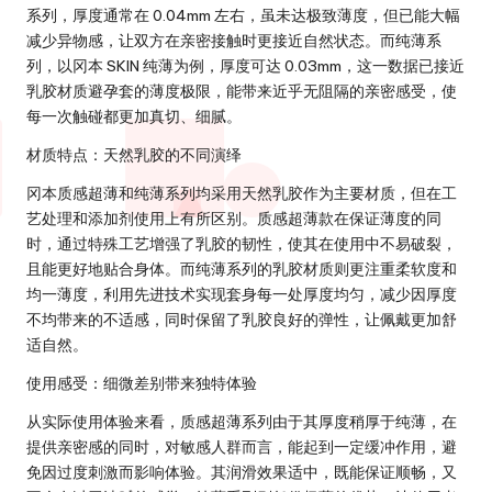
系列，厚度通常在 0.04mm 左右，虽未达极致薄度，但已能大幅
减少异物感，让双方在亲密接触时更接近自然状态。而纯薄系
列，以冈本 SKIN 纯薄为例，厚度可达 0.03mm，这一数据已接近
乳胶材质避孕套的薄度极限，能带来近乎无阻隔的亲密感受，使
每一次触碰都更加真切、细腻。
材质特点：天然乳胶的不同演绎
冈本质感超薄和纯薄系列均采用天然乳胶作为主要材质，但在工
艺处理和添加剂使用上有所区别。质感超薄款在保证薄度的同
时，通过特殊工艺增强了乳胶的韧性，使其在使用中不易破裂，
且能更好地贴合身体。而纯薄系列的乳胶材质则更注重柔软度和
均一薄度，利用先进技术实现套身每一处厚度均匀，减少因厚度
不均带来的不适感，同时保留了乳胶良好的弹性，让佩戴更加舒
适自然。
使用感受：细微差别带来独特体验
从实际使用体验来看，质感超薄系列由于其厚度稍厚于纯薄，在
提供亲密感的同时，对敏感人群而言，能起到一定缓冲作用，避
免因过度刺激而影响体验。其润滑效果适中，既能保证顺畅，又