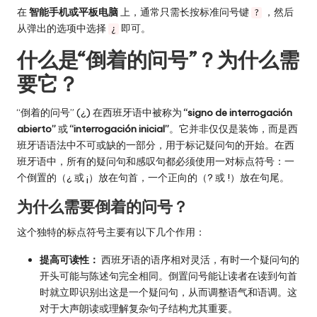
在
智能手机或平板电脑
上，通常只需长按标准问号键
，然后
?
从弹出的选项中选择
即可。
¿
什么是“倒着的问号”？为什么需
要它？
“倒着的问号” (¿) 在西班牙语中被称为
“signo de interrogación
abierto”
或
“interrogación inicial”
。它并非仅仅是装饰，而是西
班牙语语法中不可或缺的一部分，用于标记疑问句的开始。在西
班牙语中，所有的疑问句和感叹句都必须使用一对标点符号：一
个倒置的（¿ 或 ¡）放在句首，一个正向的（? 或 !）放在句尾。
为什么需要倒着的问号？
这个独特的标点符号主要有以下几个作用：
提高可读性：
西班牙语的语序相对灵活，有时一个疑问句的
开头可能与陈述句完全相同。倒置问号能让读者在读到句首
时就立即识别出这是一个疑问句，从而调整语气和语调。这
对于大声朗读或理解复杂句子结构尤其重要。