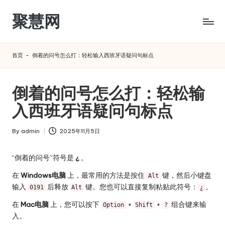
聚慧网
Skip
to
content
首页
-
倒着的问号怎么打：轻松输入西班牙语疑问句标点
倒着的问号怎么打：轻松输
入西班牙语疑问句标点
By
admin
2025年11月5日
Posted
by
“倒着的问号”符号是
¿
。
在
Windows电脑
上，最常用的方法是按住
键，然后小键盘
Alt
输入
后释放
键。您也可以直接复制粘贴此符号：
。
0191
Alt
¿
在
Mac电脑
上，您可以按下
+
+
组合键来输
Option
Shift
?
入。