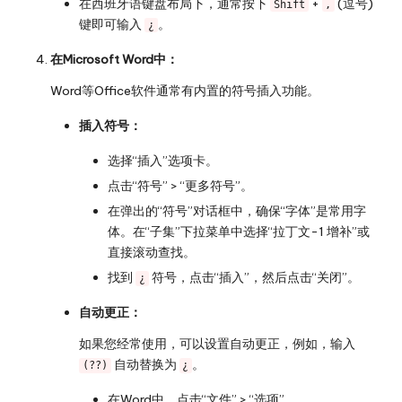
在西班牙语键盘布局下，通常按下
+
(逗号)
Shift
,
键即可输入
。
¿
在Microsoft Word中：
Word等Office软件通常有内置的符号插入功能。
插入符号：
选择“插入”选项卡。
点击“符号” > “更多符号”。
在弹出的“符号”对话框中，确保“字体”是常用字
体。在“子集”下拉菜单中选择“拉丁文-1 增补”或
直接滚动查找。
找到
符号，点击“插入”，然后点击“关闭”。
¿
自动更正：
如果您经常使用，可以设置自动更正，例如，输入
自动替换为
。
(??)
¿
在Word中，点击“文件” > “选项”。