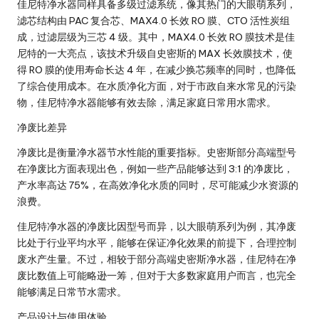
佳尼特净水器同样具备多级过滤系统，像其热门的大眼萌系列，
滤芯结构由 PAC 复合芯、MAX4.0 长效 RO 膜、CTO 活性炭组
成，过滤层级为三芯 4 级。其中，MAX4.0 长效 RO 膜技术是佳
尼特的一大亮点，该技术升级自史密斯的 MAX 长效膜技术，使
得 RO 膜的使用寿命长达 4 年，在减少换芯频率的同时，也降低
了综合使用成本。在水质净化方面，对于市政自来水常见的污染
物，佳尼特净水器能够有效去除，满足家庭日常用水需求。
净废比差异
净废比是衡量净水器节水性能的重要指标。史密斯部分高端型号
在净废比方面表现出色，例如一些产品能够达到 3:1 的净废比，
产水率高达 75%，在高效净化水质的同时，尽可能减少水资源的
浪费。
佳尼特净水器的净废比因型号而异，以大眼萌系列为例，其净废
比处于行业平均水平，能够在保证净化效果的前提下，合理控制
废水产生量。不过，相较于部分高端史密斯净水器，佳尼特在净
废比数值上可能略逊一筹，但对于大多数家庭用户而言，也完全
能够满足日常节水需求。
产品设计与使用体验