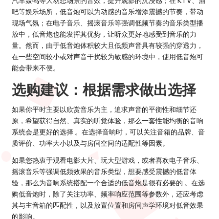
汽车轰鸣等大动态场景的音效，提升观影的沉浸感；在 KTV、酒
吧等娱乐场所，低音炮可以为动感的音乐增添震撼的节奏，带动
现场气氛；在电子音乐、摇滚音乐等强调低频节奏的音乐类型播
放中，低音炮也能发挥其优势，让听众更好地感受到音乐的力
量。然而，由于低音炮体积较大且低频声音具有较强的穿透力，
在一些空间较小或对声音干扰较为敏感的环境中，使用低音炮可
能会带来不便。
选购建议：根据需求做出选择
如果你平时主要以欣赏音乐为主，追求声音的平衡性和细节还
原，希望获得自然、真实的听觉体验，那么一套性能均衡的音响
系统会是更好的选择 。在选择音响时，可以关注音箱的品牌、音
质评价、功率大小以及与房间空间的适配性等因素。
如果您热衷于观看电影大片、玩大型游戏，或者喜欢电子音乐、
摇滚音乐等强调低频效果的音乐类型，想要感受震撼的低音体
验，那么为音响系统搭配一个合适的低音炮是很有必要的 。在选
购低音炮时，除了关注功率、频率响应范围等参数外，还应考虑
其与主音箱的匹配性，以及放置位置和房间声学环境对低音效果
的影响。