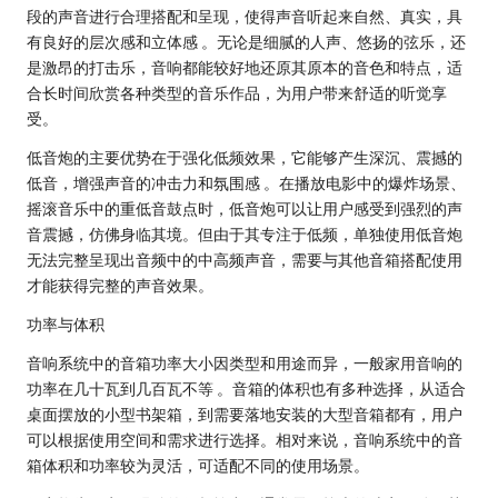
段的声音进行合理搭配和呈现，使得声音听起来自然、真实，具
有良好的层次感和立体感 。无论是细腻的人声、悠扬的弦乐，还
是激昂的打击乐，音响都能较好地还原其原本的音色和特点，适
合长时间欣赏各种类型的音乐作品，为用户带来舒适的听觉享
受。
低音炮的主要优势在于强化低频效果，它能够产生深沉、震撼的
低音，增强声音的冲击力和氛围感 。在播放电影中的爆炸场景、
摇滚音乐中的重低音鼓点时，低音炮可以让用户感受到强烈的声
音震撼，仿佛身临其境。但由于其专注于低频，单独使用低音炮
无法完整呈现出音频中的中高频声音，需要与其他音箱搭配使用
才能获得完整的声音效果。
功率与体积
音响系统中的音箱功率大小因类型和用途而异，一般家用音响的
功率在几十瓦到几百瓦不等 。音箱的体积也有多种选择，从适合
桌面摆放的小型书架箱，到需要落地安装的大型音箱都有，用户
可以根据使用空间和需求进行选择。相对来说，音响系统中的音
箱体积和功率较为灵活，可适配不同的使用场景。