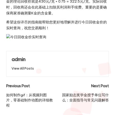
金的理论回收价就是430元/克 × 0.75 = 322.5元/克。实际回收
时，回收商还会在此基础上扣除其利润和手续费。重要的是要确
保商家准确测量K金的含金量。
希望这份详尽的指南能帮助您更好地理解并进行今日回收金价的
实时查询，祝您交易顺利！
admin
View All Posts
Post
Previous Post
Next Post
navigation
如何制作gif：从视频到图
国家励志奖学金授予单位写什
片，零基础制作动图的详细教
么：全面指导与常见问题解答
程