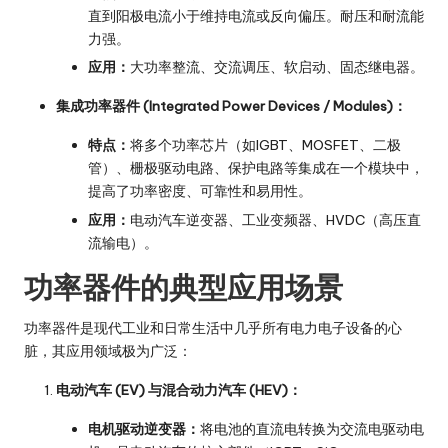
直到阳极电流小于维持电流或反向偏压。耐压和耐流能
力强。
应用：
大功率整流、交流调压、软启动、固态继电器。
集成功率器件 (Integrated Power Devices / Modules)：
特点：
将多个功率芯片（如IGBT、MOSFET、二极
管）、栅极驱动电路、保护电路等集成在一个模块中，
提高了功率密度、可靠性和易用性。
应用：
电动汽车逆变器、工业变频器、HVDC（高压直
流输电）。
功率器件的典型应用场景
功率器件是现代工业和日常生活中几乎所有电力电子设备的心
脏，其应用领域极为广泛：
电动汽车 (EV) 与混合动力汽车 (HEV)：
电机驱动逆变器：
将电池的直流电转换为交流电驱动电