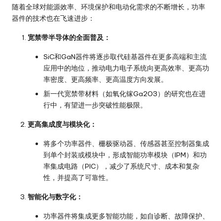
随着全球对能源效率、环境保护和电动化需求的不断增长，功率
器件的技术也在飞速进步：
宽禁带半导体的全面普及：
SiC和GaN器件将逐步取代硅基器件在更多高端和主流
应用中的地位，推动电力电子系统向更高效率、更高功
率密度、更高频率、更高温度方向发展。
新一代宽禁带材料（如氧化镓Ga2O3）的研究也在进
行中，有望进一步突破性能极限。
更高集成度与模块化：
将多个功率器件、栅极驱动器、传感器甚至控制器集成
到单个封装或模块中，形成智能功率模块（IPM）和功
率集成电路（PIC），减少了系统尺寸、成本和复杂
性，并提高了可靠性。
智能化与数字化：
功率器件将集成更多智能功能，如自诊断、故障保护、