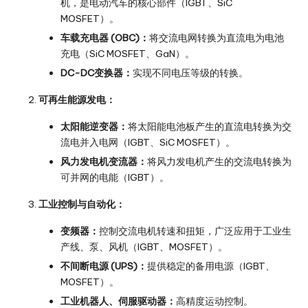
机，是电动汽车的核心部件（IGBT、SiC
MOSFET）。
车载充电器 (OBC)：
将交流电网转换为直流电为电池
充电（SiC MOSFET、GaN）。
DC-DC变换器：
实现不同电压等级的转换。
可再生能源发电：
太阳能逆变器：
将太阳能电池板产生的直流电转换为交
流电并入电网（IGBT、SiC MOSFET）。
风力发电机变流器：
将风力发电机产生的交流电转换为
可并网的电能（IGBT）。
工业控制与自动化：
变频器：
控制交流电机转速和扭矩，广泛应用于工业生
产线、泵、风机（IGBT、MOSFET）。
不间断电源 (UPS)：
提供稳定的备用电源（IGBT、
MOSFET）。
工业机器人、伺服驱动器：
高精度运动控制。