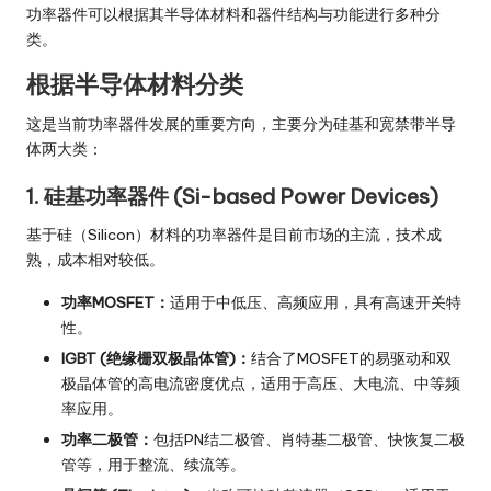
功率器件可以根据其半导体材料和器件结构与功能进行多种分
类。
根据半导体材料分类
这是当前功率器件发展的重要方向，主要分为硅基和宽禁带半导
体两大类：
1. 硅基功率器件 (Si-based Power Devices)
基于硅（Silicon）材料的功率器件是目前市场的主流，技术成
熟，成本相对较低。
功率MOSFET：
适用于中低压、高频应用，具有高速开关特
性。
IGBT (绝缘栅双极晶体管)：
结合了MOSFET的易驱动和双
极晶体管的高电流密度优点，适用于高压、大电流、中等频
率应用。
功率二极管：
包括PN结二极管、肖特基二极管、快恢复二极
管等，用于整流、续流等。