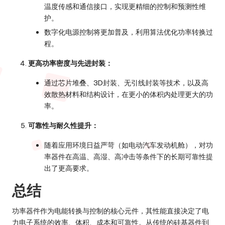
温度传感和通信接口，实现更精细的控制和预测性维
护。
数字化电源控制将更加普及，利用算法优化功率转换过
程。
更高功率密度与先进封装：
通过芯片堆叠、3D封装、无引线封装等技术，以及高
效散热材料和结构设计，在更小的体积内处理更大的功
率。
可靠性与耐久性提升：
随着应用环境日益严苛（如电动汽车发动机舱），对功
率器件在高温、高湿、高冲击等条件下的长期可靠性提
出了更高要求。
总结
功率器件作为电能转换与控制的核心元件，其性能直接决定了电
力电子系统的效率、体积、成本和可靠性。从传统的硅基器件到