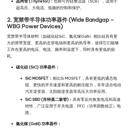
晶闸管 (Thyristor)：
也称可控硅整流器（SCR），适用于
超高压、大电流、低频的控制和保护。
2. 宽禁带半导体功率器件 (Wide Bandgap –
WBG Power Devices)
宽禁带半导体材料（如碳化硅SiC、氮化镓GaN）相比硅具有更
大的禁带宽度、更高的击穿电场和更高的热导率，使得它们能够
工作在更高的电压、电流、频率和温度下，同时具有更低的损
耗。
碳化硅 (SiC) 功率器件：
SiC MOSFET：
相比Si MOSFET，具有更低的通态电
阻、更快的开关速度和更高的耐压能力，非常适合电动
汽车逆变器、太阳能逆变器等高压大功率应用。
SiC SBD (肖特基二极管)：
具有零反向恢复电流和高速
特性，广泛应用于开关电源、PFC（功率因数校正）电
路。
氮化镓 (GaN) 功率器件：