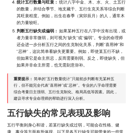
统计五行数量与旺衰：
统计八字中金、木、水、火、土五行
的数量，并结合季节、地支藏干、五行生克关系等综合判断
其旺衰程度。例如，出生在春季（寅卯辰月）的人，通常木
的力量较旺。
判断五行缺失或偏弱：
如果某种五行在八字中没有出现，或
者力量非常微弱，则可视为“缺失”或“偏弱”。专业的命理师
还会进一步分析五行之间的生克制化关系，判断“喜用神”和
“忌神”，这比简单看缺失更重要。例如，即使某五行不缺，
但如果它是命主所忌，反而需要削弱。反之，即使缺失，但
如果并非命主所需，也无需刻意弥补。
重要提示：
简单的“五行数量统计”只能初步判断有无某种五
行，但不能完全代表“喜用神”或“忌神”。专业的八字命理需要
综合考量日主强弱、五行生克制化、格局高低等因素。因此，
建议寻求专业命理师的帮助进行深入分析。
五行缺失的常见表现及影响
五行平衡则身心和谐，若某行缺失或过弱，可能会在性格、健
康、事业等方面有所体现。以下是各五行缺失可能带来的一些常