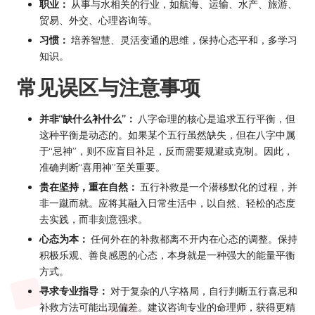
职业：
从事与水相关的行业，如航海、运输、水产、旅游、
贸易、外交、心理咨询等。
习惯：
培养智慧、灵活变通的思维，保持心态平和，多学习
知识。
常见误区与注意事项
并非“缺什么补什么”：
八字命理的核心是追求五行平衡，但
这种平衡是动态的。如果某个五行虽然缺失，但在八字中属
于“忌神”，则不应盲目补足，反而需要规避或克制。因此，
准确判断“喜用神”至关重要。
贵在坚持，重在自然：
五行补救是一个潜移默化的过程，并
非一蹴而就。应将其融入日常生活中，以自然、轻松的态度
去实践，而非刻意强求。
心态为本：
任何外在的补救都离不开内在心态的调整。保持
积极乐观、善良感恩的心态，本身就是一种强大的能量平衡
方式。
寻求专业指导：
对于复杂的八字格局，自行判断五行喜忌和
补救方法可能出现偏差。建议咨询专业的命理师，获得更精