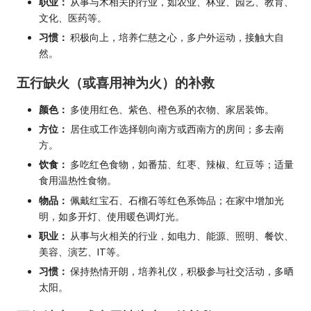
职业：
从事与木相关的行业，如农业、林业、园艺、教育、
文化、医药等。
习惯：
积极向上，培养仁慈之心，多户外运动，接触大自
然。
五行缺火（或喜用神为火）的补救
颜色：
多使用红色、紫色、橙色系的衣物、家居装饰。
方位：
居住或工作选择朝向南方或西南方的房间；多去南
方。
饮食：
多吃红色食物，如番茄、红枣、辣椒、红豆等；适量
食用温热性食物。
物品：
佩戴红宝石、石榴石等红色系饰品；在家中增加光
明，如多开灯、使用暖色调灯光。
职业：
从事与火相关的行业，如电力、能源、照明、餐饮、
美容、演艺、IT等。
习惯：
保持热情开朗，培养礼仪，积极参与社交活动，多晒
太阳。