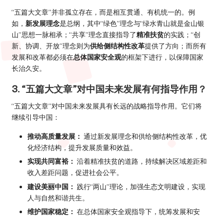
“五篇大文章”并非孤立存在，而是相互贯通、有机统一的。例
如，
新发展理念
是总纲，其中“绿色”理念与“绿水青山就是金山银
山”思想一脉相承；“共享”理念直接指导了
精准扶贫
的实践；“创
新、协调、开放”理念则为
供给侧结构性改革
提供了方向；而所有
发展和改革都必须在
总体国家安全观
的框架下进行，以保障国家
长治久安。
3. “五篇大文章”对中国未来发展有何指导作用？
“五篇大文章”对中国未来发展具有长远的战略指导作用。它们将
继续引导中国：
推动高质量发展：
通过新发展理念和供给侧结构性改革，优
化经济结构，提升发展质量和效益。
实现共同富裕：
沿着精准扶贫的道路，持续解决区域差距和
收入差距问题，促进社会公平。
建设美丽中国：
践行“两山”理论，加强生态文明建设，实现
人与自然和谐共生。
维护国家稳定：
在总体国家安全观指导下，统筹发展和安