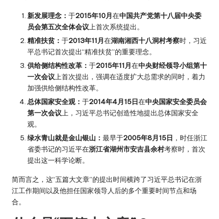
新发展理念：
于
2015年10月
在
中国共产党第十八届中央委
员会第五次全体会议
上首次系统提出。
精准扶贫：
于
2013年11月
在
湖南湘西十八洞村考察
时，习近
平总书记首次提出“精准扶贫”的重要理念。
供给侧结构性改革：
于
2015年11月
在
中央财经领导小组第十
一次会议
上首次提出，强调在适度扩大总需求的同时，着力
加强供给侧结构性改革。
总体国家安全观：
于
2014年4月15日
在
中央国家安全委员会
第一次会议
上，习近平总书记创造性地提出总体国家安全
观。
绿水青山就是金山银山：
最早于
2005年8月15日
，时任浙江
省委书记的习近平在
浙江省湖州市安吉县余村
考察时，首次
提出这一科学论断。
简而言之，这“五篇大文章”的提出时间横跨了习近平总书记在浙
江工作期间以及他担任国家领导人后的多个重要时间节点和场
合。