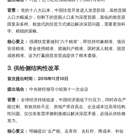
背景：
党的十八大以来，中国扶贫开发进入攻坚阶段，虽然贫困
人口大幅减少，但剩下的贫困人口多为深度贫困，面临的致贫原
因复杂多样。粗放式的扶贫方式难以解决深层问题，需要更加科
学、精细的策略。
核心要义：
强调扶贫要做到“六个精准”，即扶持对象精准、项目
安排精准、资金使用精准、措施到户精准、因村派人精准、脱贫
成效精准。这为打赢脱贫攻坚战提供了根本遵循。
3. 供给侧结构性改革
首次提出时间：
2015年11月10日
提出场合：
中央财经领导小组第十一次会议
背景：
全球经济持续低迷，中国经济面临下行压力，同时存在产
能过剩、有效供给不足、房地产库存高企、企业成本过高等结构
性问题。仅仅依靠需求侧刺激难以解决深层矛盾，必须从供给侧
发力。
核心要义：
明确提出“去产能、去库存、去杠杆、降成本、补短