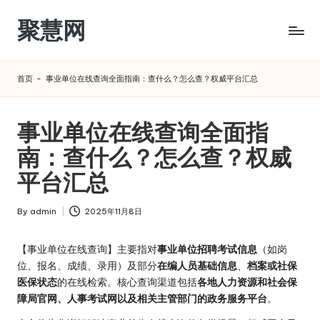
聚慧网
Skip
to
content
首页
-
事业单位在线查询全面指南：查什么？怎么查？权威平台汇总
事业单位在线查询全面指
南：查什么？怎么查？权威
平台汇总
By
admin
2025年11月8日
Posted
by
【事业单位在线查询】主要指对
事业单位招聘考试信息
（如岗
位、报名、成绩、录用）及部分
在编人员基础信息
、
档案或社保
医保状态
的在线检索。核心查询渠道包括
各地人力资源和社会保
障局官网、人事考试网以及相关主管部门的政务服务平台
。