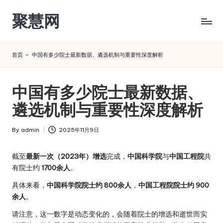
聚慧网
Skip
to
content
首页
-
中国有多少院士最新数据、遴选机制与重要性深度解析
中国有多少院士最新数据、
遴选机制与重要性深度解析
By
admin
2025年11月9日
Posted
by
截至
最新一次（2023年）增选
完成，
中国科学院
与
中国工程院
共
有院士约
1700余人
。
具体来看，
中国科学院院士约 800余人
，
中国工程院院士约 900
余人
。
请注意，这一数字是动态变化的，会随着院士的增选和逝世而实