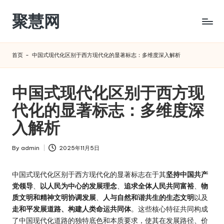
聚慧网
Skip
to
content
首页
-
中国式现代化区别于西方现代化的显著标志：多维度深入解析
中国式现代化区别于西方现
代化的显著标志：多维度深
入解析
By
admin
2025年11月5日
Posted
by
中国式现代化区别于西方现代化的显著标志在于其
坚持中国共产
党领导
、
以人民为中心的发展理念
、
追求全体人民共同富裕
、
物
质文明和精神文明协调发展
、
人与自然和谐共生的生态文明
以及
走和平发展道路、构建人类命运共同体
。这些核心特征共同构成
了中国现代化道路的独特底色和本质要求，使其在发展路径、价