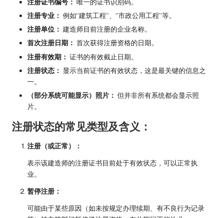
注册证书编号：
唯一的证书识别码。
注册专业：
例如“建筑工程”、“市政公用工程”等。
注册单位：
建造师目前注册的企业名称。
首次注册日期：
首次获得注册资格的日期。
注册有效期：
证书的有效截止日期。
注册状态：
显示当前证书的有效状态，这是最关键的信息之
一。
（部分系统可能显示）照片：
但并非所有系统都会显示照
片。
注册状态的常见类型及含义：
注册（或正常）：
表示该建造师的注册证书目前处于有效状态，可以正常执
业。
暂停注册：
可能由于某些原因（如未按规定办理续期、有不良行为记录