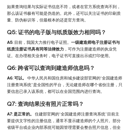
如果查询结果与实际证书信息不符，或者在官方系统查询不到，
那么该证书极有可能是伪造的。此外，还可以关注证书的印刷质
量、防伪标识等，但最根本的还是官方查询。
Q5: 证书的电子版与纸质版效力相同吗？
A5:
目前，我国大力推行电子证照。
一级建造师电子注册证书与
纸质注册证书具有同等法律效力
，可作为注册建造师的执业凭
证。在办理相关业务时，电子证书可直接出示或打印使用。
Q6: 跨省可以查询到建造师信息吗？
A6:
可以。
中华人民共和国住房和城乡建设部官网的“全国建造师
注册查询系统”是全国性的平台，无论建造师在哪个省份注册，只
要信息已录入该系统，都可以在全国范围内进行查询。
Q7: 查询结果没有照片正常吗？
A7:
是正常的。
住建部官网的“全国建造师注册查询系统”目前主
要提供文字性的注册信息，通常不显示建造师的个人照片。部分
省级平台或企业内部系统可能因管理需要会整合照片信息，但全