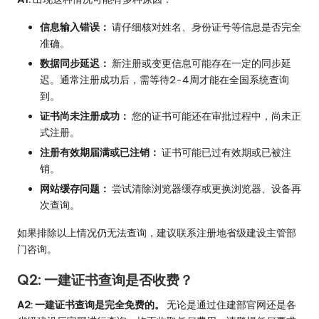
信息输入错误：
请仔细核对姓名、身份证号等信息是否完全
准确。
数据同步延迟：
新注册或变更信息可能存在一定的同步延
迟。通常注册成功后，需等待2-4周才能在全国系统查询
到。
证书尚未注册成功：
您的证书可能还在审批过程中，尚未正
式注册。
注册有效期届满或已注销：
证书可能已过有效期或已被注
销。
网站缓存问题：
尝试清除浏览器缓存或更换浏览器、设备再
次查询。
如果排除以上情况仍无法查询，建议联系注册地省级建设主管部
门咨询。
Q2: 一建证书查询是否收费？
A2:
一建证书查询是完全免费的。
无论是通过住建部官网还是各