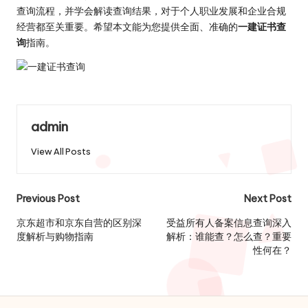
查询流程，并学会解读查询结果，对于个人职业发展和企业合规
经营都至关重要。希望本文能为您提供全面、准确的
一建证书查
询
指南。
admin
View All Posts
Post
Previous Post
Next Post
navigation
京东超市和京东自营的区别深
受益所有人备案信息查询深入
度解析与购物指南
解析：谁能查？怎么查？重要
性何在？