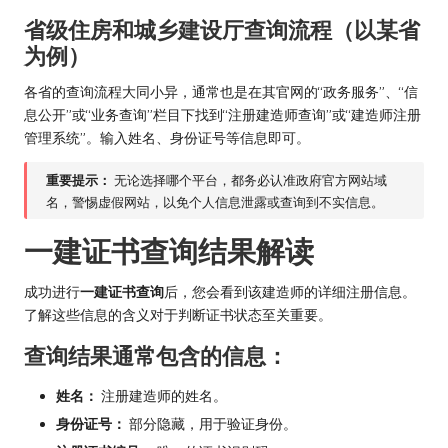
省级住房和城乡建设厅查询流程（以某省
为例）
各省的查询流程大同小异，通常也是在其官网的“政务服务”、“信
息公开”或“业务查询”栏目下找到“注册建造师查询”或“建造师注册
管理系统”。输入姓名、身份证号等信息即可。
重要提示：
无论选择哪个平台，都务必认准政府官方网站域
名，警惕虚假网站，以免个人信息泄露或查询到不实信息。
一建证书查询结果解读
成功进行
一建证书查询
后，您会看到该建造师的详细注册信息。
了解这些信息的含义对于判断证书状态至关重要。
查询结果通常包含的信息：
姓名：
注册建造师的姓名。
身份证号：
部分隐藏，用于验证身份。