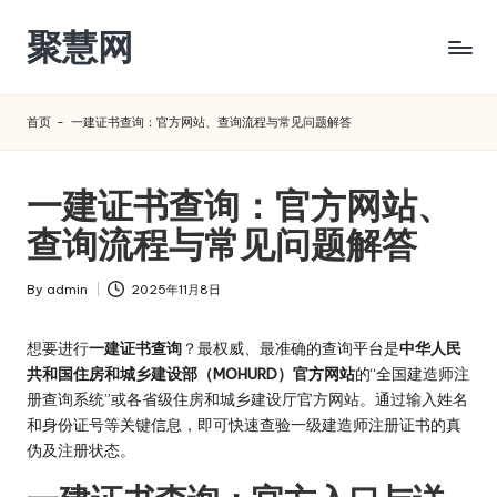
聚慧网
Skip
to
content
首页
-
一建证书查询：官方网站、查询流程与常见问题解答
一建证书查询：官方网站、
查询流程与常见问题解答
By
admin
2025年11月8日
Posted
by
想要进行
一建证书查询
？最权威、最准确的查询平台是
中华人民
共和国住房和城乡建设部（MOHURD）官方网站
的“全国建造师注
册查询系统”或各省级住房和城乡建设厅官方网站。通过输入姓名
和身份证号等关键信息，即可快速查验一级建造师注册证书的真
伪及注册状态。