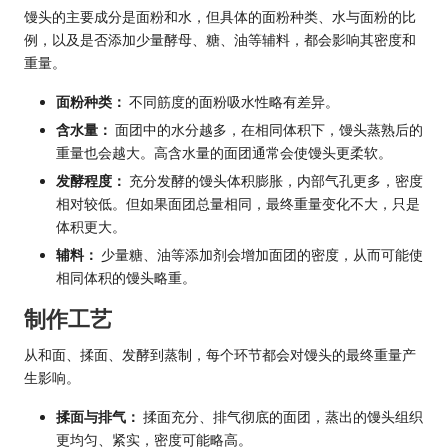
馒头的主要成分是面粉和水，但具体的面粉种类、水与面粉的比
例，以及是否添加少量酵母、糖、油等辅料，都会影响其密度和
重量。
面粉种类：
不同筋度的面粉吸水性略有差异。
含水量：
面团中的水分越多，在相同体积下，馒头蒸熟后的
重量也会越大。高含水量的面团通常会使馒头更柔软。
发酵程度：
充分发酵的馒头体积膨胀，内部气孔更多，密度
相对较低。但如果面团总量相同，最终重量变化不大，只是
体积更大。
辅料：
少量糖、油等添加剂会增加面团的密度，从而可能使
相同体积的馒头略重。
制作工艺
从和面、揉面、发酵到蒸制，每个环节都会对馒头的最终重量产
生影响。
揉面与排气：
揉面充分、排气彻底的面团，蒸出的馒头组织
更均匀、紧实，密度可能略高。