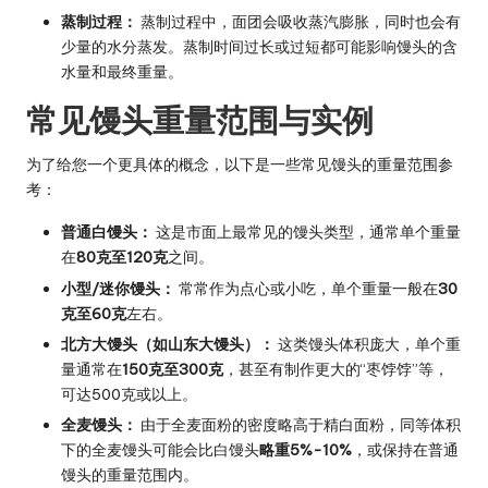
蒸制过程：
蒸制过程中，面团会吸收蒸汽膨胀，同时也会有
少量的水分蒸发。蒸制时间过长或过短都可能影响馒头的含
水量和最终重量。
常见馒头重量范围与实例
为了给您一个更具体的概念，以下是一些常见馒头的重量范围参
考：
普通白馒头：
这是市面上最常见的馒头类型，通常单个重量
在
80克至120克
之间。
小型/迷你馒头：
常常作为点心或小吃，单个重量一般在
30
克至60克
左右。
北方大馒头（如山东大馒头）：
这类馒头体积庞大，单个重
量通常在
150克至300克
，甚至有制作更大的“枣饽饽”等，
可达500克或以上。
全麦馒头：
由于全麦面粉的密度略高于精白面粉，同等体积
下的全麦馒头可能会比白馒头
略重5%-10%
，或保持在普通
馒头的重量范围内。