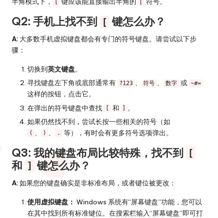
半角模式下，
键应该能直接输出半角的
符号。
[
[
Q2: 手机上找不到
键怎么办？
[
A:
大多数手机虚拟键盘都会有专门的符号键盘。请尝试以下步
骤：
切换到
英文键盘
。
寻找键盘左下角或底部通常有
、
、
或
?123
符号
数字
~#=
这样的按钮，点击它。
在弹出的符号键盘中查找
和
。
[
]
如果仍然找不到，尝试长按一些相关的符号（如
、
、
等），有时会有更多符号选项弹出。
(
)
.
Q3: 我的键盘布局比较特殊，找不到
[
和
键怎么办？
]
A:
如果您的键盘确实是非标准布局，或者键位被更改：
使用虚拟键盘：
Windows 系统有“屏幕键盘”功能，您可以
在其中找到所有标准键位。在搜索栏输入“屏幕键盘”即可打