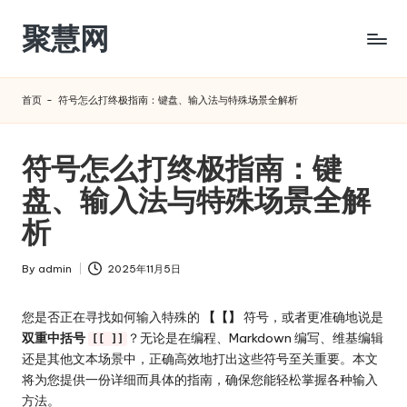
聚慧网
Skip
to
content
首页
-
符号怎么打终极指南：键盘、输入法与特殊场景全解析
符号怎么打终极指南：键
盘、输入法与特殊场景全解
析
By
admin
2025年11月5日
Posted
by
您是否正在寻找如何输入特殊的
【【】
符号，或者更准确地说是
双重中括号
？无论是在编程、Markdown 编写、维基编辑
[[ ]]
还是其他文本场景中，正确高效地打出这些符号至关重要。本文
将为您提供一份详细而具体的指南，确保您能轻松掌握各种输入
方法。