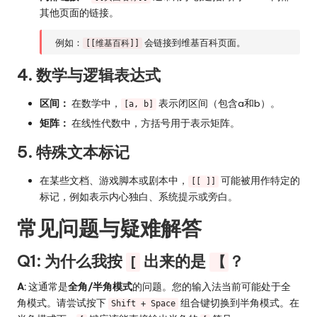
其他页面的链接。
例如：
会链接到维基百科页面。
[[维基百科]]
4. 数学与逻辑表达式
区间：
在数学中，
表示闭区间（包含a和b）。
[a, b]
矩阵：
在线性代数中，方括号用于表示矩阵。
5. 特殊文本标记
在某些文档、游戏脚本或剧本中，
可能被用作特定的
[[ ]]
标记，例如表示内心独白、系统提示或旁白。
常见问题与疑难解答
Q1: 为什么我按
出来的是
？
[
【
A:
这通常是
全角/半角模式
的问题。您的输入法当前可能处于全
角模式。请尝试按下
组合键切换到半角模式。在
Shift + Space